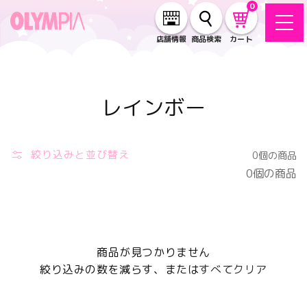
コンテ
0
ンツに
進む
店舗情報
商品検索
カート
コ
レインボー
レ
絞り込みと並び替え
0個の商品
ク
0個の商品
シ
ョ
商品が見つかりません
ン
絞り込みの数を減らす、または
すべてクリア
: